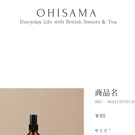
OHISAMA
​Everyday Life with British Sweets & Tea
商品名
SKU： 36421537613
価
￥85
格
サイズ
*