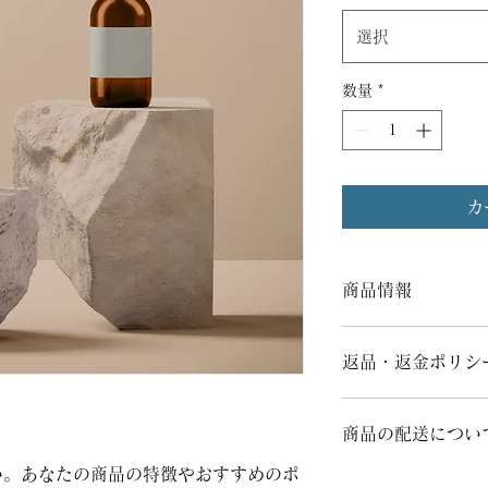
選択
数量
*
カ
商品情報
商品の詳細を入力し
明に加え、商品の特
返品・返金ポリシ
しましょう。
返品・返金ポリシー
満足しなかった場合
商品の配送につい
の手順などを説明し
い。あなたの商品の特徴やおすすめのポ
顧客からの信頼を獲
配送地域、料金、所