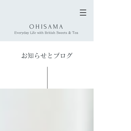
OHISAMA
​Everyday Life with British Sweets & Tea
お知らせとブログ